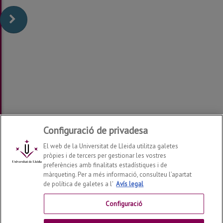
Configuració de privadesa
El web de la Universitat de Lleida utilitza galetes
pròpies i de tercers per gestionar les vostres
preferències amb finalitats estadístiques i de
màrqueting. Per a més informació, consulteu l’apartat
de política de galetes a l'
Avís legal
Departament de Ciència Animal
2026
© | Telf: +34 973
70 25 57
Configuració
Contactar