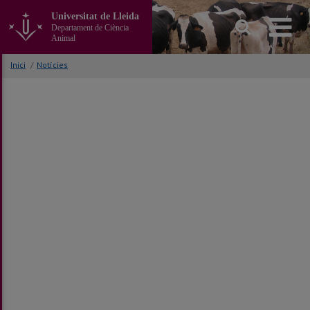
Anar
Universitat de Lleida
al
Departament de Ciència
contingut
Animal
principal
de
Inici
/
Notícies
la
pàgina