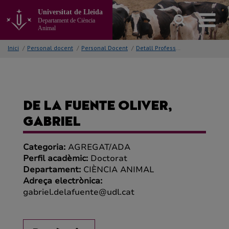
Anar
Universitat de Lleida
al
Departament de Ciència
contingut
Animal
principal
de
Inici
/
Personal docent
/
Personal Docent
/
Detall Professor/a
la
pàgina