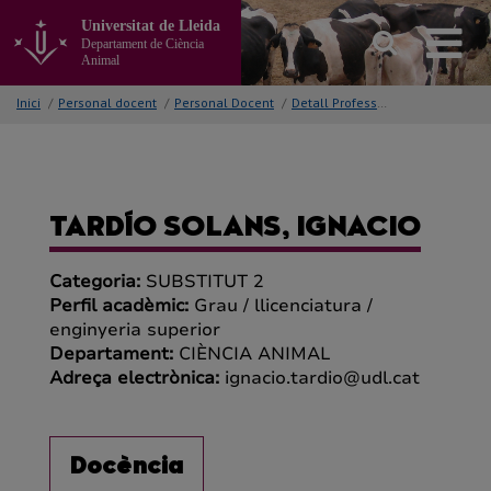
Anar
Universitat de Lleida
al
Departament de Ciència
contingut
Animal
principal
de
Inici
/
Personal docent
/
Personal Docent
/
Detall Professor/a
la
pàgina