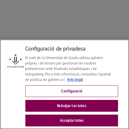
Configuració de privadesa
El web de la Universitat de Lleida utilitza galetes
pròpies i de tercers per gestionar les vostres
preferències amb finalitats estadístiques i de
màrqueting. Per a més informació, consulteu l’apartat
de política de galetes a l'
Avís legal
Departament de Ciència Animal
2026
© | Telf: +34 973
70 25 57
Configuració
Contactar
Rebutjar-les totes
Universitat de Lleida
Acceptar totes